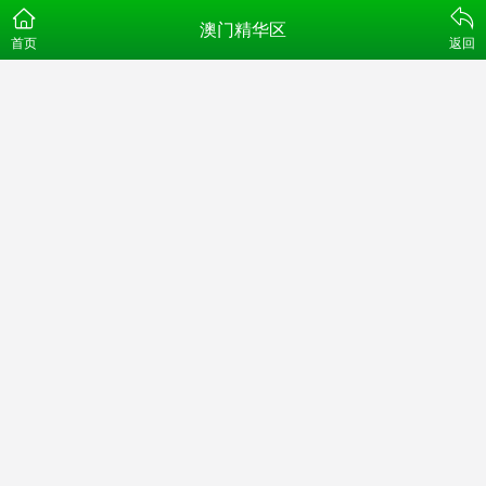
澳门精华区
首页
返回