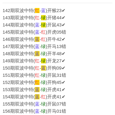
142期双波中特(
红
-
蓝
)开猴23✔
143期双波中特(
红
-
绿
)开猪44✔
144期双波中特(
蓝
-
绿
)开鼠43✔
145期双波中特(
蓝
-
红
)开虎05错
146期双波中特(
蓝
-
红
)开牛42✔
147期双波中特(
蓝
-
绿
)开马13错
148期双波中特(
蓝
-
绿
)开羊48✔
149期双波中特(
红
-
绿
)开龙27✔
150期双波中特(
红
-
蓝
)开狗09✔
151期双波中特(
红
-
绿
)开鼠31错
152期双波中特(
红
-
绿
)开狗45✔
153期双波中特(
蓝
-
绿
)开虎41✔
154期双波中特(
蓝
-
红
)开虎41✔
155期双波中特(
蓝
-
绿
)开鼠07错
156期双波中特(
蓝
-
绿
)开马01错