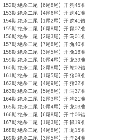
152期:绝杀二尾【6尾8尾】开:狗45准
153期:绝杀二尾【4尾6尾】开:虎41准
154期:绝杀二尾【1尾2尾】开:虎41错
155期:绝杀二尾【6尾8尾】开:鼠07准
156期:绝杀二尾【2尾3尾】开:马01准
157期:绝杀二尾【7尾8尾】开:兔40准
158期:绝杀二尾【3尾5尾】开:兔16准
159期:绝杀二尾【0尾4尾】开:龙39准
160期:绝杀二尾【2尾8尾】开:蛇02错
161期:绝杀二尾【1尾5尾】开:猪08准
162期:绝杀二尾【4尾9尾】开:猪32准
163期:绝杀二尾【5尾8尾】开:马37准
164期:绝杀二尾【2尾3尾】开:狗21准
165期:绝杀二尾【0尾4尾】开:龙03准
166期:绝杀二尾【6尾8尾】开:牛06错
167期:绝杀二尾【1尾3尾】开:鼠19准
168期:绝杀二尾【4尾8尾】开:龙15准
169期:绝杀二尾【3尾5尾】开:羊24准