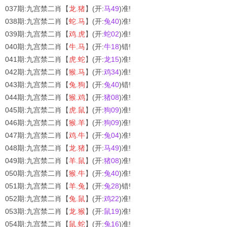
037期:九宫禁二肖【
龙.猪
】(开:
马49
)准!
038期:九宫禁二肖【
蛇.马
】(开:
兔40
)准!
039期:九宫禁二肖【
鸡.虎
】(开:
蛇02
)准!
040期:九宫禁二肖【
牛.马
】(开:
牛18
)错!
041期:九宫禁二肖【
虎.蛇
】(开:
龙15
)准!
042期:九宫禁二肖【
猴.马
】(开:
鸡34
)准!
043期:九宫禁二肖【
兔.狗
】(开:
兔40
)错!
044期:九宫禁二肖【
猴.鸡
】(开:
猪08
)准!
045期:九宫禁二肖【
虎.鼠
】(开:
狗09
)准!
046期:九宫禁二肖【
猴.羊
】(开:
狗09
)准!
047期:九宫禁二肖【
鸡.牛
】(开:
兔04
)准!
048期:九宫禁二肖【
龙.猪
】(开:
马49
)准!
049期:九宫禁二肖【
羊.鼠
】(开:
猪08
)准!
050期:九宫禁二肖【
猴.牛
】(开:
兔40
)准!
051期:九宫禁二肖【
羊.兔
】(开:
兔28
)错!
052期:九宫禁二肖【
兔.鼠
】(开:
鸡22
)准!
053期:九宫禁二肖【
龙.猴
】(开:
鼠19
)准!
054期:九宫禁二肖【
鼠.蛇
】(开:
兔16
)准!