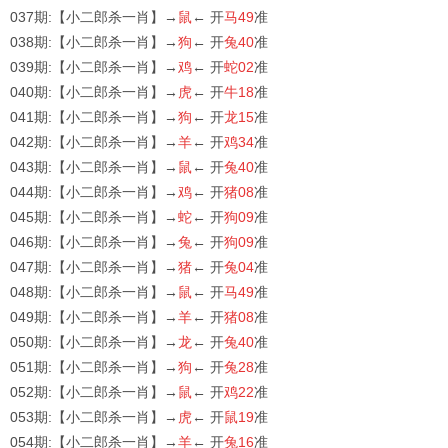
037期:【小二郎杀一肖】→
鼠
← 开
马49
准
038期:【小二郎杀一肖】→
狗
← 开
兔40
准
039期:【小二郎杀一肖】→
鸡
← 开
蛇02
准
040期:【小二郎杀一肖】→
虎
← 开
牛18
准
041期:【小二郎杀一肖】→
狗
← 开
龙15
准
042期:【小二郎杀一肖】→
羊
← 开
鸡34
准
043期:【小二郎杀一肖】→
鼠
← 开
兔40
准
044期:【小二郎杀一肖】→
鸡
← 开
猪08
准
045期:【小二郎杀一肖】→
蛇
← 开
狗09
准
046期:【小二郎杀一肖】→
兔
← 开
狗09
准
047期:【小二郎杀一肖】→
猪
← 开
兔04
准
048期:【小二郎杀一肖】→
鼠
← 开
马49
准
049期:【小二郎杀一肖】→
羊
← 开
猪08
准
050期:【小二郎杀一肖】→
龙
← 开
兔40
准
051期:【小二郎杀一肖】→
狗
← 开
兔28
准
052期:【小二郎杀一肖】→
鼠
← 开
鸡22
准
053期:【小二郎杀一肖】→
虎
← 开
鼠19
准
054期:【小二郎杀一肖】→
羊
← 开
兔16
准