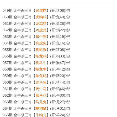
049期:金牛杀三肖【
猴虎蛇
】(开:猪08)准!
050期:金牛杀三肖【
虎狗鸡
】(开:兔40)准!
051期:金牛杀三肖【
龙鸡猪
】(开:兔28)准!
052期:金牛杀三肖【
鸡虎龙
】(开:鸡22)错!
053期:金牛杀三肖【
猪牛狗
】(开:鼠19)准!
054期:金牛杀三肖【
狗虎兔
】(开:兔16)准!
055期:金牛杀三肖【
狗蛇猴
】(开:猪08)准!
056期:金牛杀三肖【
蛇龙鸡
】(开:狗33)准!
057期:金牛杀三肖【
狗马牛
】(开:猴47)准!
058期:金牛杀三肖【
蛇龙牛
】(开:牛42)错!
059期:金牛杀三肖【
羊兔鸡
】(开:猪20)准!
060期:金牛杀三肖【
龙马兔
】(开:猪44)准!
061期:金牛杀三肖【
鸡牛马
】(开:鸡46)错!
062期:金牛杀三肖【
鼠马鸡
】(开:牛30)准!
063期:金牛杀三肖【
马龙兔
】(开:龙27)错!
064期:金牛杀三肖【
蛇狗鼠
】(开:马01)准!
065期:金牛杀三肖【
牛狗龙
】(开:羊24)准!