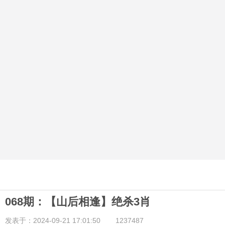
068期：【山后相逢】绝杀3肖
发表于：2024-09-21 17:01:50
1237487