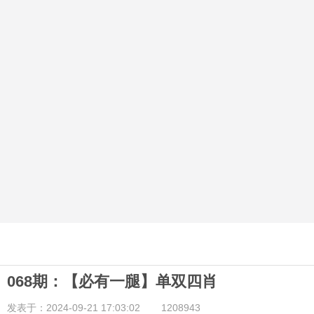
068期：【必有一腿】单双四肖
发表于：2024-09-21 17:03:02
1208943