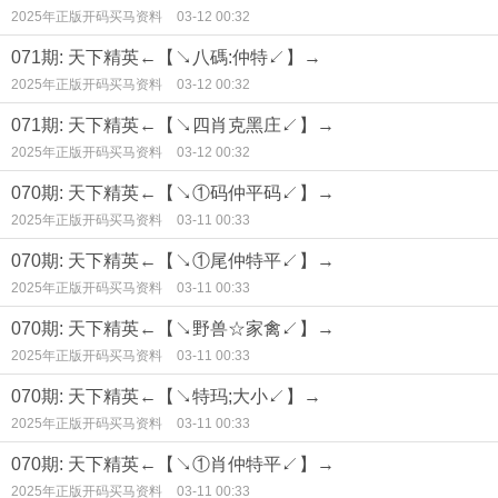
2025年正版开码买马资料
03-12 00:32
071期: 天下精英←【↘八碼:仲特↙】→
2025年正版开码买马资料
03-12 00:32
071期: 天下精英←【↘四肖克黑庄↙】→
2025年正版开码买马资料
03-12 00:32
070期: 天下精英←【↘①码仲平码↙】→
2025年正版开码买马资料
03-11 00:33
070期: 天下精英←【↘①尾仲特平↙】→
2025年正版开码买马资料
03-11 00:33
070期: 天下精英←【↘野兽☆家禽↙】→
2025年正版开码买马资料
03-11 00:33
070期: 天下精英←【↘特玛;大小↙】→
2025年正版开码买马资料
03-11 00:33
070期: 天下精英←【↘①肖仲特平↙】→
2025年正版开码买马资料
03-11 00:33