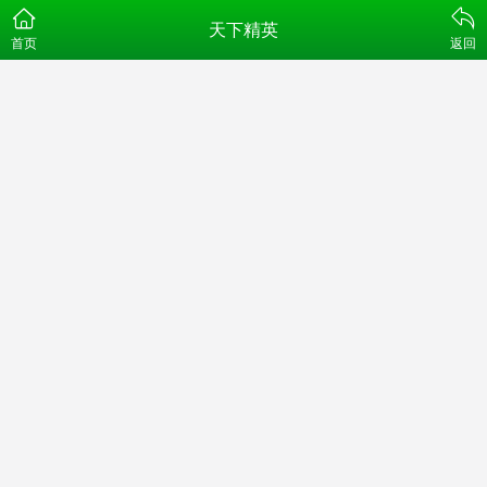
天下精英
首页
返回