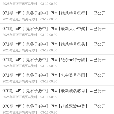
2025年正版开码买马资料
03-12 00:30
071期: ≡◤〖鬼谷子必中〗◥≡【绝杀特号①行】→已公开
2025年正版开码买马资料
03-12 00:30
071期: ≡◤〖鬼谷子必中〗◥≡【最新大小中奖】→已公开
2025年正版开码买马资料
03-12 00:30
071期: ≡◤〖鬼谷子必中〗◥≡【绝杀特号①头】→已公开
2025年正版开码买马资料
03-12 00:30
071期: ≡◤〖鬼谷子必中〗◥≡【绝杀★特号段】→已公开
2025年正版开码买马资料
03-12 00:30
071期: ≡◤〖鬼谷子必中〗◥≡【包中奖号范围】→已公开
2025年正版开码买马资料
03-12 00:30
070期: ≡◤〖鬼谷子必中〗◥≡【最新成名⑥肖】→已公开
2025年正版开码买马资料
03-11 00:30
070期: ≡◤〖鬼谷子必中〗◥≡【超准双波中奖】→已公开
2025年正版开码买马资料
03-11 00:30