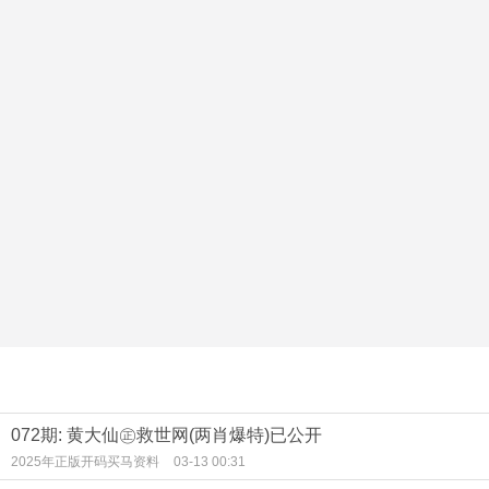
072期: 黄大仙㊣救世网(两肖爆特)已公开
2025年正版开码买马资料
03-13 00:31