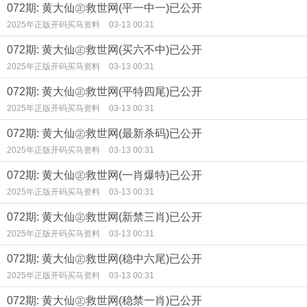
072期: 黄大仙㊣救世网(平一中一)已公开
2025年正版开码买马资料
03-13 00:31
072期: 黄大仙㊣救世网(买六不中)已公开
2025年正版开码买马资料
03-13 00:31
072期: 黄大仙㊣救世网(平特四尾)已公开
2025年正版开码买马资料
03-13 00:31
072期: 黄大仙㊣救世网(最新杀码)已公开
2025年正版开码买马资料
03-13 00:31
072期: 黄大仙㊣救世网(一肖爆特)已公开
2025年正版开码买马资料
03-13 00:31
072期: 黄大仙㊣救世网(新禁三肖)已公开
2025年正版开码买马资料
03-13 00:31
072期: 黄大仙㊣救世网(稳中六尾)已公开
2025年正版开码买马资料
03-13 00:31
072期: 黄大仙㊣救世网(稳禁一肖)已公开